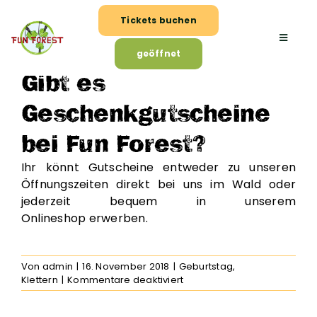
Zum
Zurück
Vor
Tickets buchen
Inhalt
springen
Toggle
geöffnet
Naviga
Gibt es
Klettern
Geschenkgutscheine
bei Fun Forest?
Besuch planen
Ihr könnt Gutscheine entweder zu unseren
Öffnungszeiten direkt bei uns im Wald oder
Gruppenangebote
jederzeit bequem in unserem
Onlineshop
erwerben.
Events & Aktionen
Von
admin
|
16. November 2018
|
Geburtstag
,
für
Klettern
|
Kommentare deaktiviert
Gibt
es