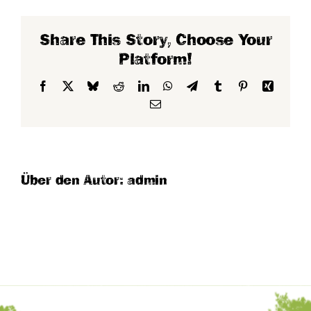
Geschenkgutscheine
bei
Fun
Share This Story, Choose Your
Forest?
Platform!
Facebook
X
Bluesky
Reddit
LinkedIn
WhatsApp
Telegram
Tumblr
Pinterest
Xing
E-
Mail
Über den Autor: admin